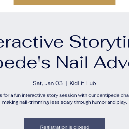
eractive Storyt
pede's Nail Adv
Sat, Jan 03
  |  
KidLit Hub
s for a fun interactive story session with our centipede cha
making nail-trimming less scary through humor and play.
Registration is closed