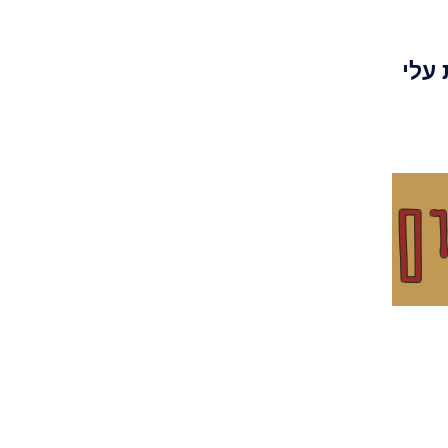
עלי
ים