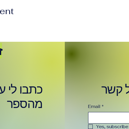
vent
ז
ל קשר
כתבו לי ע
מהספר
Email
*
Yes, subscribe