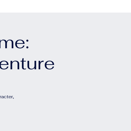
ime:
enture
racter,