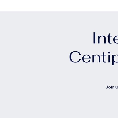
Int
Centi
Join u