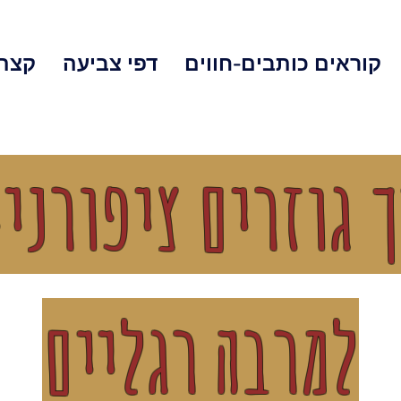
קוראים כותבים-חווים
דפי צביעה
קצת 
 גוזרים ציפורני
למ
רבה רגליים